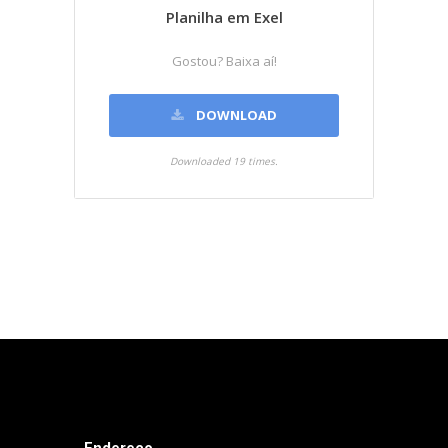
Planilha em Exel
Gostou? Baixa aí!
DOWNLOAD
Downloaded 19 times.